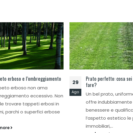
peto erboso e l’ombreggiamento
Prato perfetto: cosa sei
29
fare?
ppeto erboso non ama
Ago
Un bel prato, uniforme
reggiamento eccessivo. Non
offre indubbiamente 
ile trovare tappeti erbosi in
benessere e qualific
ni, parchi o superfici erbose
l’aspetto estetico le
immobiliari,...
 more