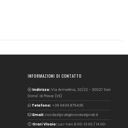
read more
INFORMAZIONI DI CONTATTO
ram
Indirizzo:
Via Armellina, 20/22 - 30027 San
Dona' di Piave (VE)
Telefono:
+39 0434 875435
Email:
nordestprati@nordestprati.it
Orari Vivaio:
Lun-Ven 8:00-13:00 / 14:00-