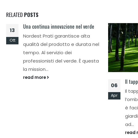
RELATED
POSTS
Una continua innovazione nel verde
13
Nordest Prati garantisce alta
Ott
qualità del prodotto e durata nel
tempo. Al servizio dei
professionisti del verde. È questa
la mission...
read more
Il tap
06
Il ta
Apr
l’omb
è fac
giardi
ad...
read