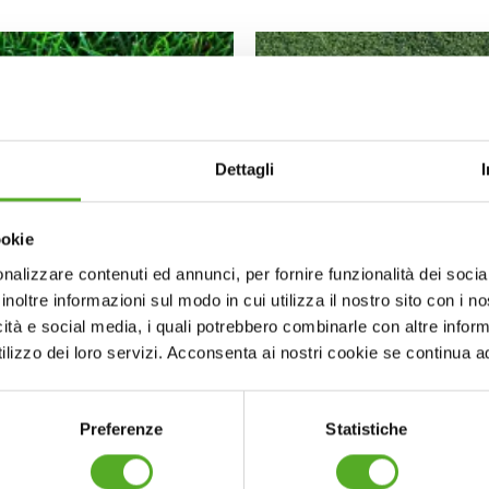
Dettagli
ookie
nalizzare contenuti ed annunci, per fornire funzionalità dei socia
inoltre informazioni sul modo in cui utilizza il nostro sito con i 
icità e social media, i quali potrebbero combinarle con altre inform
lizzo dei loro servizi. Acconsenta ai nostri cookie se continua ad 
PRATO
PRATO
to in zolla “inglese”
Prato in zolla “ma
Preferenze
Statistiche
€
7.20
€
7.20
Ivato
Ivato
5.00
out of 5
0
out of 5