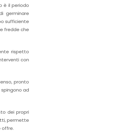
 è il periodo
di germinare
o sufficiente
ure fredde che
ente rispetto
interventi con
denso, pronto
lo spingono ad
sto dei propri
otti, permette
 offre.