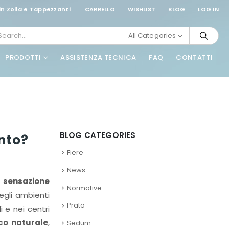
in Zolla e Tappezzanti
CARRELLO
WISHLIST
BLOG
LOG IN
All Categories
PRODOTTI
ASSISTENZA TECNICA
FAQ
CONTATTI
BLOG CATEGORIES
nto?
Fiere
News
a sensazione
Normative
egli ambienti
Prato
 e nei centri
co naturale
,
Sedum