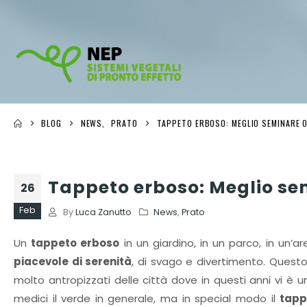
BLOG
NEWS
,
PRATO
TAPPETO ERBOSO: MEGLIO SEMINARE 
Tappeto erboso: Meglio sem
26
Feb
By
Luca Zanutto
News
,
Prato
Un
tappeto erboso
in un giardino, in un parco, in un’
piacevole di serenità
, di svago e divertimento. Questo
molto antropizzati delle città dove in questi anni vi è u
medici il verde in generale, ma in special modo il
tapp