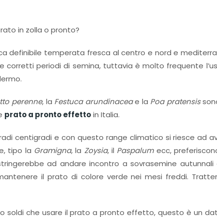
rato in zolla o pronto?
ica definibile temperata fresca al centro e nord e mediterra
e corretti periodi di semina, tuttavia è molto frequente l’u
lermo.
etto perenne
, la
Festuca arundinacea
e la
Poa pratensis
sono
re
prato a pronto effetto
in Italia.
gradi centigradi e con questo range climatico si riesce ad a
e, tipo la
Gramigna
, la
Zoysia
, il
Paspalum
ecc, preferiscon
costringerebbe ad andare incontro a sovrasemine autunnal
r mantenere il prato di colore verde nei mesi freddi. Trat
soldi che usare il prato a pronto effetto, questo è un dat