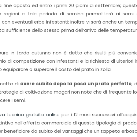
fine agosto ed entro i primi 20 giorni di settembre; questo
re regioni e tale periodo di semina permetterà ai semi 
on eventuali erbe infestanti; inoltre vi sarà anche un temp
ta sufficiente dello stesso prima dell’arrivo delle temperat
ure in tardo autunno non è detto che risulti più conveni
chio di competizione con infestanti e la richiesta di ulteriori 
 equiparare o superare il costo del prato in zolla.
rmette di
avere subito dopo la posa un prato perfetto
, 
to strategie di coltivazione magari non note che di frequente 
cere i semi.
za tecnica gratuita online
per i 12 mesi successivi all’acqui
tintivo nell’offerta commerciale di questa tipologia di prod
r beneficiare da subito dei vantaggi che un tappeto erboso