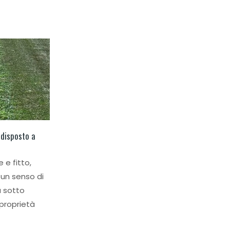
 disposto a
Prato in Zolla: il Prato per 12 Mesi
 e fitto,
28
Il prato in zolla o prato pronto è il
un senso di
Nov
sistema ideale per coperture a
a sotto
verde anche per i periodi
 proprietà
dell’anno...