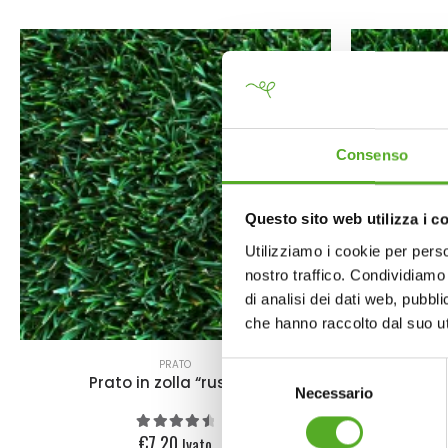
Consenso
Questo sito web utilizza i c
Utilizziamo i cookie per perso
nostro traffico. Condividiamo 
di analisi dei dati web, pubbl
che hanno raccolto dal suo uti
PRATO
Selezione
Prato in zolla “rustico”
Pra
Necessario
del
consenso
€
7.20
Ivato
4.67
out of 5