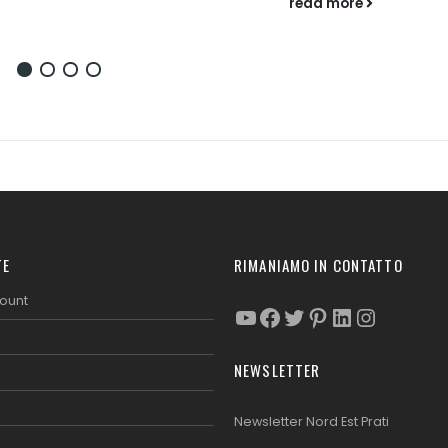
read more
TE
RIMANIAMO IN CONTATTO
count
YouTube
Facebook
Twitter
Pinterest
LinkedIn
Instag
NEWSLETTER
Newsletter Nord Est Prati