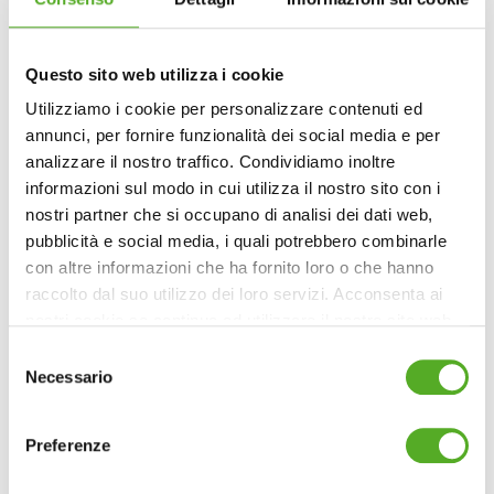
riescono a radicare anche dalle foglie. Questo può
essere di molto aiuto nel caso dovessero crearsi dei
diradamenti nella copertura a sedum: basterà
Questo sito web utilizza i cookie
tagliare con una forbice qualche porzione di 2/3cm di
Utilizziamo i cookie per personalizzare contenuti ed
foglie e seminarle nelle eventuali aree diradate, ed
annunci, per fornire funzionalità dei social media e per
esse in pochi giorni radicheranno anche senza essere
analizzare il nostro traffico. Condividiamo inoltre
interrate.
informazioni sul modo in cui utilizza il nostro sito con i
nostri partner che si occupano di analisi dei dati web,
pubblicità e social media, i quali potrebbero combinarle
con altre informazioni che ha fornito loro o che hanno
raccolto dal suo utilizzo dei loro servizi. Acconsenta ai
nostri cookie se continua ad utilizzare il nostro sito web.
Selezione
Necessario
del
consenso
Preferenze