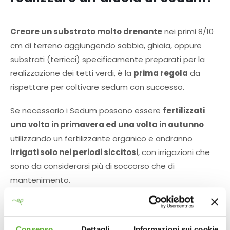
Creare un substrato molto drenante
nei primi 8/10
cm di terreno aggiungendo sabbia, ghiaia, oppure
substrati (terricci) specificamente preparati per la
realizzazione dei tetti verdi, è la
prima regola
da
rispettare per coltivare sedum con successo.
Se necessario i Sedum possono essere
fertilizzati
una volta in primavera ed una volta in autunno
utilizzando un fertilizzante organico e andranno
irrigati solo nei periodi siccitosi
, con irrigazioni che
sono da considerarsi più di soccorso che di
mantenimento.
I Sedum
radicano molto facilmente
se porzioni di
essi (talee) toccano il terreno: infatti queste piante
Consenso
Dettagli
Informazioni sui cookie