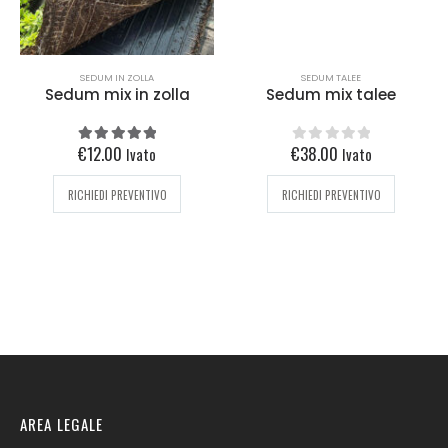
SEDUM IN ZOLLA
SEDUM TALEE
Sedum mix in zolla
Sedum mix talee
€
12.00
€
38.00
Ivato
Ivato
5.00
out of 5
0
out of 5
RICHIEDI PREVENTIVO
RICHIEDI PREVENTIVO
AREA LEGALE