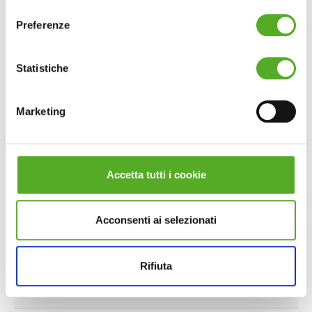
consenso
angelina, Sedum reflexum blue
Preferenze
spruce, Sedum Sexangulare, Sedum
spurium album superbum, Sedum
Spurium coccineum, Sedum spurium
Statistiche
john creech, Sedum Spurium summer
glory, Sedum spurium tricolor, Sedum
Marketing
spurium woodo, Sedum takesimense
Altezza
10/15 cm
Accetta tutti i cookie
Esposizione
Pieno sole
Tipo di terreno
Drenante
Acconsenti ai selezionati
Fioritura
Estate, Primavera
Irrigazione
Saltuaria
Rifiuta
Manutenzione
Bassa