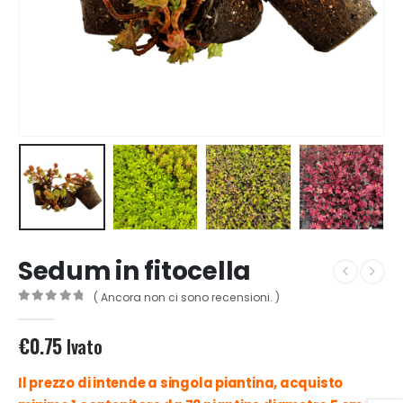
Sedum in fitocella
( Ancora non ci sono recensioni. )
0
out of 5
€
0.75
Ivato
Il prezzo di intende a singola piantina, acquisto