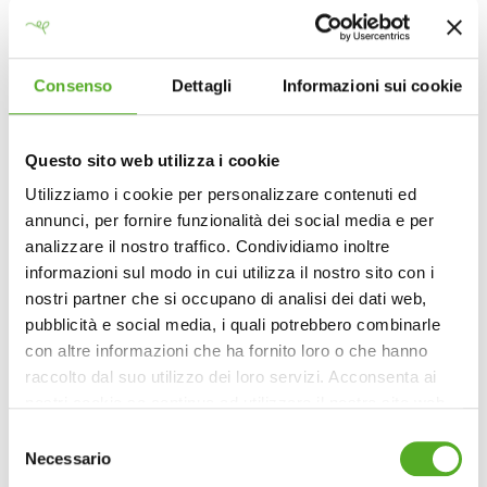
AGGIUNGI ALLA LISTA DEI DESIDERI
Consenso
Dettagli
Informazioni sui cookie
INFORMAZIONI AGGIUNTIVE
Questo sito web utilizza i cookie
Utilizziamo i cookie per personalizzare contenuti ed
annunci, per fornire funzionalità dei social media e per
Famiglia
analizzare il nostro traffico. Condividiamo inoltre
Crassulaceae
informazioni sul modo in cui utilizza il nostro sito con i
Genere
Sedum
nostri partner che si occupano di analisi dei dati web,
pubblicità e social media, i quali potrebbero combinarle
Specie
Sedum album coral carpet, Sedum
con altre informazioni che ha fornito loro o che hanno
album murale, Sedum dasyphyllum,
raccolto dal suo utilizzo dei loro servizi. Acconsenta ai
Sedum Floriferum, Sedum
nostri cookie se continua ad utilizzare il nostro sito web.
forsterianum, Sedum
Selezione
Kamtschaticum, Sedum makinoi,
Necessario
del
Sedum montanum, Sedum reflexum