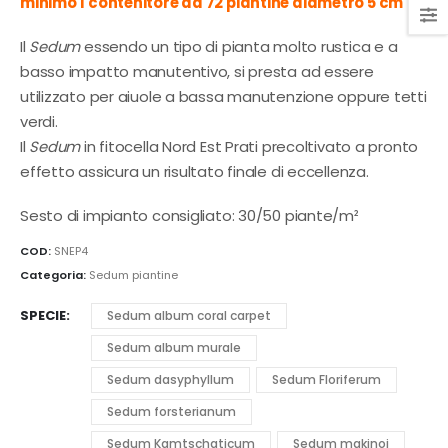
minimo 1 contenitore da 72 piantine diametro 5 cm
Il
Sedum
essendo un tipo di pianta molto rustica e a
basso impatto manutentivo, si presta ad essere
utilizzato per aiuole a bassa manutenzione oppure tetti
verdi.
Il
Sedum
in fitocella Nord Est Prati precoltivato a pronto
effetto assicura un risultato finale di eccellenza.
Sesto di impianto consigliato: 30/50 piante/m²
COD:
SNEP4
Categoria:
Sedum piantine
SPECIE
Sedum album coral carpet
Sedum album murale
Sedum dasyphyllum
Sedum Floriferum
Sedum forsterianum
Sedum Kamtschaticum
Sedum makinoi