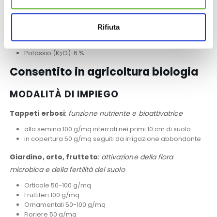
Micorrize: 1 %
9
Batteri della rizosfera (Bacillus, Pseudomonas): 1 x 10
Rifiuta
UFC/g
7
Trichoderma: 1 x 10
UFC/g
Potassio (K
O): 6 %
2
Consentito in agricoltura biologia
MODALITÀ DI IMPIEGO
Tappeti erbosi
:
funzione nutriente e bioattivatrice
alla semina 100 g/mq interrati nei primi 10 cm di suolo
in copertura 50 g/mq seguiti da irrigazione abbondante
Giardino, orto, frutteto
:
attivazione della flora
microbica e della fertilità del suolo
Orticole 50-100 g/mq
Fruttiferi 100 g/mq
Ornamentali 50-100 g/mq
Fioriere 50 g/mq