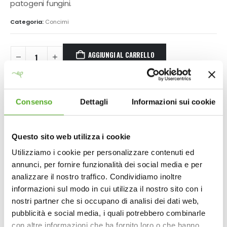
patogeni fungini.
Categoria:
Concimi
AGGIUNGI AL CARRELLO
AGGIUNGI ALLA LISTA DEI DESIDERI
Consenso
Dettagli
Informazioni sui cookie
DESCRIZIONE
Questo sito web utilizza i cookie
Utilizziamo i cookie per personalizzare contenuti ed
annunci, per fornire funzionalità dei social media e per
Con una percentuale di azoto organico e potassio del 6%,
analizzare il nostro traffico. Condividiamo inoltre
BioSoil, grazie all’alto contenuto di sostanza organica,
informazioni sul modo in cui utilizza il nostro sito con i
enzimi, carboidrati e vitamine, promuove l’attivazione
nostri partner che si occupano di analisi dei dati web,
della flora microbiologica del suolo, migliorandone la
pubblicità e social media, i quali potrebbero combinarle
fertilità e stimolando la formazione naturale di humus.
con altre informazioni che ha fornito loro o che hanno